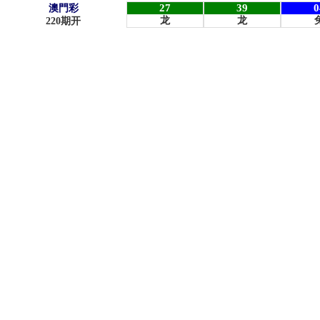
27
39
0
澳門彩
龙
龙
220
期开